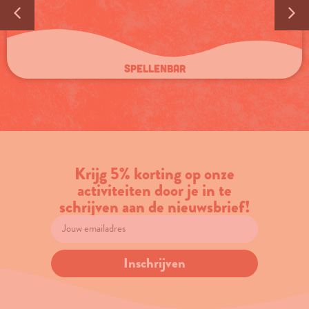
Spellenbar
Krijg 5% korting op onze
activiteiten door je in te
schrijven aan de nieuwsbrief!
Inschrijven