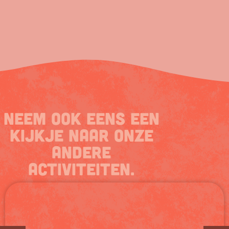
Neem ook eens een
kijkje naar onze
andere
activiteiten.