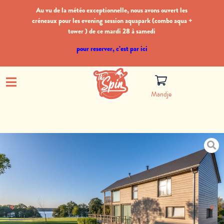
Au vu de la météo exceptionnelle, nous avons ouvert les
créneaux pour les evening session aquapark (combo aqua +
tower ) de ce mardi 28 à samedi
pour reserver, c’est par ici
Mandje