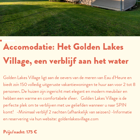
Accomodatie: Het Golden Lakes
Village, een verblijf aan het water
Golden Lakes Village ligt aan de oevers van de meren van Eau d'Heure en
biedt zo'n 150 volledig uitgeruste vakantiewoningen te huur aan voor 2 tot 8
personen. De huizen zijn ingericht met elegant en modern meubilair en
hebben een warme en comfortabele sfeer. Golden Lakes Village is de
perfecte plek om te verblijven met uw geliefden wanneer u naar SPIN
komt! -Minimaal verblijf 2 nachten (afhankelijk van seizoen) -Informatie
en reservering via hun website: goldenlakesvillage.com
Prijs/nacht: 175 €