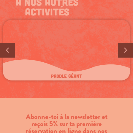
à nos autres
activités
Paddle géant
Abonne-toi à la newsletter et
reçois 5% sur ta première
réservation en ligne dans nos