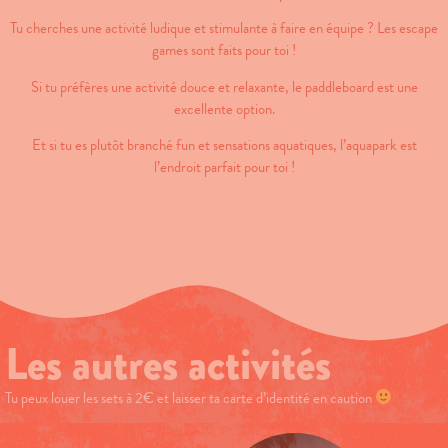
Tu cherches une activité ludique et stimulante à faire en équipe ? Les escape
games sont faits pour toi !
Si tu préfères une activité douce et relaxante, le paddleboard est une
excellente option.
Et si tu es plutôt branché fun et sensations aquatiques, l’aquapark est
l’endroit parfait pour toi !
Les autres activités
Tu peux louer les sets à 2€ et laisser ta carte d’identité en caution