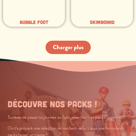
Bubble foot
Skimboard
Charger plus
Découvre nos packs !
Tu rêves de passer ta journée au Spin, mais t’arrives pas à t’organiser ?
On t’a préparé une sélection de nos best-sellers sous une formule de
packs hyper-attirante !