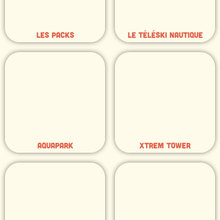
Les packs
Le téléski nautique
Aquapark
Xtrem tower